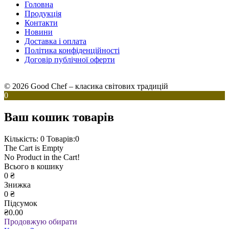
Головна
Продукція
Контакти
Новини
Доставка і оплата
Політика конфіденційності
Договір публічної оферти
© 2026 Good Chef – класика світових традицій
0
Ваш кошик товарів
Кількість: 0
Товарів:0
The Cart is Empty
No Product in the Cart!
Всього в кошику
0
₴
Знижка
0
₴
Підсумок
₴0.00
Продовжую обирати