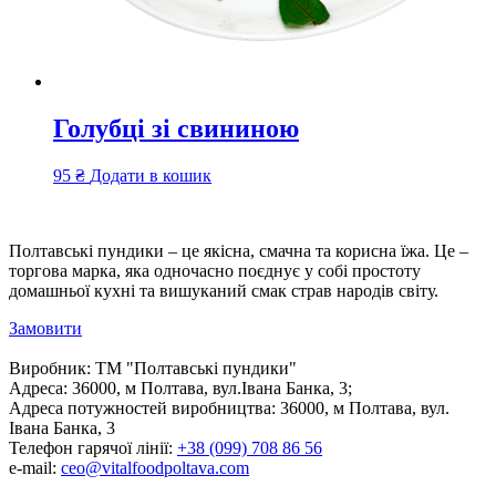
Голубці зі свининою
95
₴
Додати в кошик
Полтавські пундики – це якісна, смачна та корисна їжа. Це –
торгова марка, яка одночасно поєднує у собі простоту
домашньої кухні та вишуканий смак страв народів світу.
Замовити
Виробник:
ТМ "Полтавські пундики"
Адреса:
36000, м Полтава, вул.Івана Банка, 3;
Адреса потужностей виробництва:
36000, м Полтава, вул.
Івана Банка, 3
Телефон гарячої лінії:
+38 (099) 708 86 56
e-mail:
ceo@vitalfoodpoltava.com