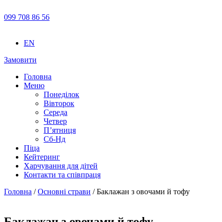
099 708 86 56
EN
Замовити
Головна
Меню
Понеділок
Вівторок
Середа
Четвер
П’ятниця
Сб-Нд
Піца
Кейтеринг
Харчування для дітей
Контакти та співпраця
Головна
/
Основні страви
/ Баклажан з овочами й тофу
Баклажан з овочами й тофу