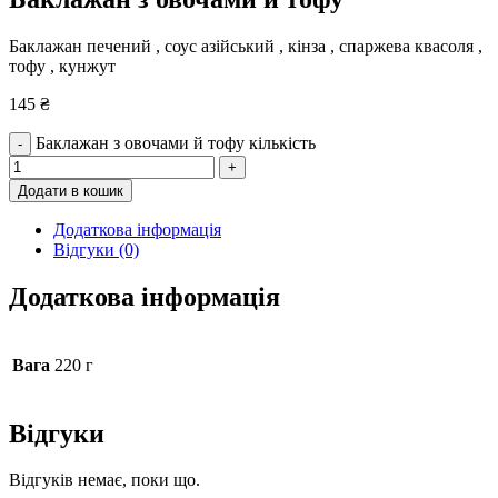
Баклажан печений , соус азійський , кінза , спаржева квасоля ,
тофу , кунжут
145
₴
Баклажан з овочами й тофу кількість
-
+
Додати в кошик
Додаткова інформація
Відгуки (0)
Додаткова інформація
Вага
220 г
Відгуки
Відгуків немає, поки що.