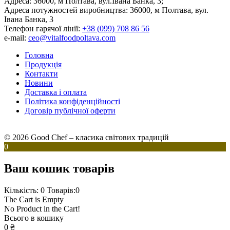
Адреса:
36000, м Полтава, вул.Івана Банка, 3;
Адреса потужностей виробництва:
36000, м Полтава, вул.
Івана Банка, 3
Телефон гарячої лінії:
+38 (099) 708 86 56
e-mail:
ceo@vitalfoodpoltava.com
Головна
Продукція
Контакти
Новини
Доставка і оплата
Політика конфіденційності
Договір публічної оферти
© 2026 Good Chef – класика світових традицій
0
Ваш кошик товарів
Кількість: 0
Товарів:0
The Cart is Empty
No Product in the Cart!
Всього в кошику
0
₴