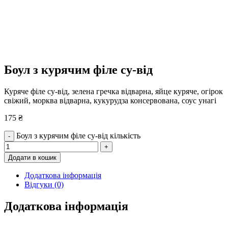
Боул з курячим філе су-від
Куряче філе су-від, зелена гречка відварна, яйце куряче, огірок
свіжий, морква відварна, кукурудза консервована, соус унагі
175
₴
Боул з курячим філе су-від кількість
-
+
Додати в кошик
Додаткова інформація
Відгуки (0)
Додаткова інформація