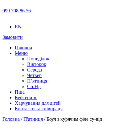
099 708 86 56
EN
Замовити
Головна
Меню
Понеділок
Вівторок
Середа
Четвер
П’ятниця
Сб-Нд
Піца
Кейтеринг
Харчування для дітей
Контакти та співпраця
Головна
/
П'ятниця
/ Боул з курячим філе су-від