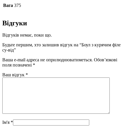
Вага
375
Відгуки
Відгуків немає, поки що.
Будьте першим, хто залишив відгук на “Боул з курячим філе
су-від”
Ваша e-mail адреса не оприлюднюватиметься.
Обов’язкові
поля позначені
*
Ваш відгук
*
Ім'я
*