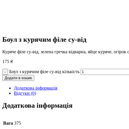
Боул з курячим філе су-від
Куряче філе су-від, зелена гречка відварна, яйце куряче, огірок
175
₴
Боул з курячим філе су-від кількість
-
Додати в кошик
Додаткова інформація
Відгуки (0)
Додаткова інформація
Вага
375