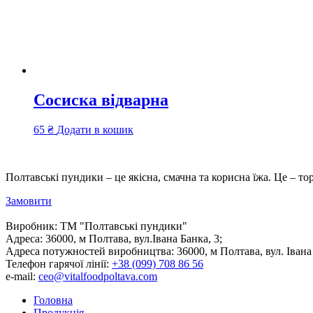
Сосиска відварна
65
₴
Додати в кошик
Полтавські пундики – це якісна, смачна та корисна їжа. Це – то
Замовити
Виробник:
ТМ "Полтавські пундики"
Адреса:
36000, м Полтава, вул.Івана Банка, 3;
Адреса потужностей виробництва:
36000, м Полтава, вул. Івана
Телефон гарячої лінії:
+38 (099) 708 86 56
e-mail:
ceo@vitalfoodpoltava.com
Головна
Продукція