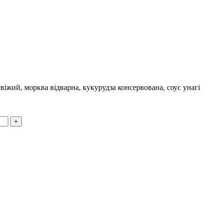
 свіжий, морква відварна, кукурудза консервована, соус унагі
+