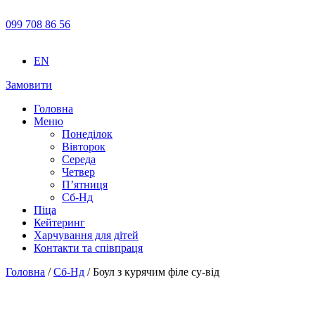
099 708 86 56
EN
Замовити
Головна
Меню
Понеділок
Вівторок
Середа
Четвер
П’ятниця
Сб-Нд
Піца
Кейтеринг
Харчування для дітей
Контакти та співпраця
Головна
/
Сб-Нд
/ Боул з курячим філе су-від