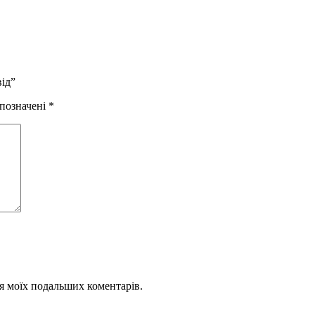
від”
 позначені
*
для моїх подальших коментарів.