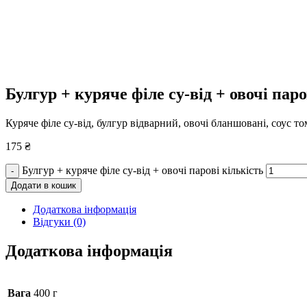
Булгур + куряче філе су-від + овочі паро
Куряче філе су-від, булгур відварний, овочі бланшовані, соус т
175
₴
Булгур + куряче філе су-від + овочі парові кількість
-
Додати в кошик
Додаткова інформація
Відгуки (0)
Додаткова інформація
Вага
400 г