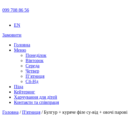
099 708 86 56
EN
Замовити
Головна
Меню
Понеділок
Вівторок
Середа
Четвер
П’ятниця
Сб-Нд
Піца
Кейтеринг
Харчування для дітей
Контакти та співпраця
Головна
/
П'ятниця
/ Булгур + куряче філе су-від + овочі парові