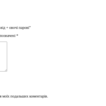
від + овочі парові”
 позначені
*
для моїх подальших коментарів.