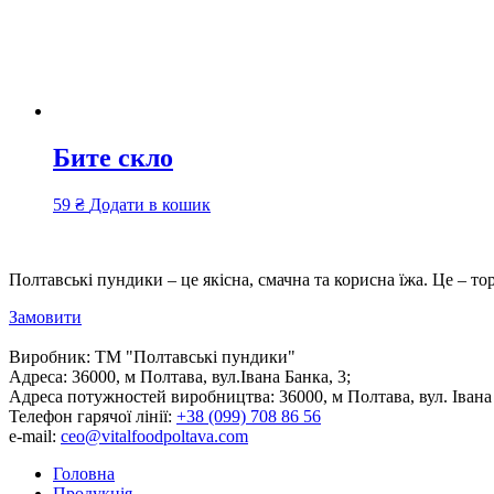
Бите скло
59
₴
Додати в кошик
Полтавські пундики – це якісна, смачна та корисна їжа. Це – то
Замовити
Виробник:
ТМ "Полтавські пундики"
Адреса:
36000, м Полтава, вул.Івана Банка, 3;
Адреса потужностей виробництва:
36000, м Полтава, вул. Івана
Телефон гарячої лінії:
+38 (099) 708 86 56
e-mail:
ceo@vitalfoodpoltava.com
Головна
Продукція