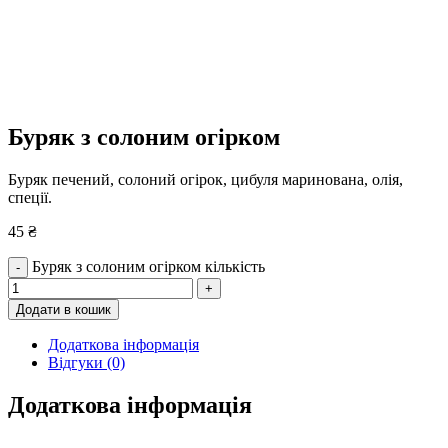
Буряк з солоним огірком
Буряк печений, солоний огірок, цибуля маринована, олія,
спеції.
45
₴
Буряк з солоним огірком кількість
-
+
Додати в кошик
Додаткова інформація
Відгуки (0)
Додаткова інформація