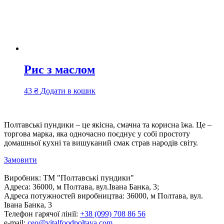
Рис з маслом
43
₴
Додати в кошик
Полтавські пундики – це якісна, смачна та корисна їжа. Це –
торгова марка, яка одночасно поєднує у собі простоту
домашньої кухні та вишуканий смак страв народів світу.
Замовити
Виробник:
ТМ "Полтавські пундики"
Адреса:
36000, м Полтава, вул.Івана Банка, 3;
Адреса потужностей виробництва:
36000, м Полтава, вул.
Івана Банка, 3
Телефон гарячої лінії:
+38 (099) 708 86 56
e-mail:
ceo@vitalfoodpoltava.com