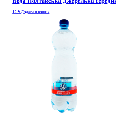
Вода Полтавська Джерельна середнь
12
₴
Додати в кошик