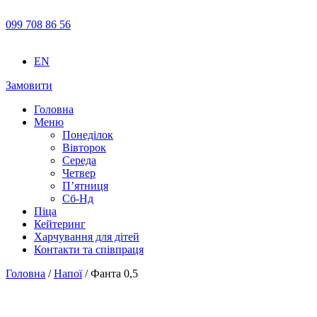
099 708 86 56
EN
Замовити
Головна
Меню
Понеділок
Вівторок
Середа
Четвер
П’ятниця
Сб-Нд
Піца
Кейтеринг
Харчування для дітей
Контакти та співпраця
Головна
/
Напої
/ Фанта 0,5