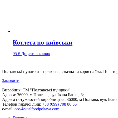
Котлета по-київськи
95
₴
Додати в кошик
Полтавські пундики – це якісна, смачна та корисна їжа. Це – то
Замовити
Виробник:
ТМ "Полтавські пундики"
Адреса:
36000, м Полтава, вул.Івана Банка, 3;
Адреса потужностей виробництва:
36000, м Полтава, вул. Івана
Телефон гарячої лінії:
+38 (099) 708 86 56
e-mail:
ceo@vitalfoodpoltava.com
Головна