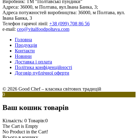
Виробник:
ТМ "Полтавські пундики"
Адреса:
36000, м Полтава, вул.Івана Банка, 3;
Адреса потужностей виробництва:
36000, м Полтава, вул.
Івана Банка, 3
Телефон гарячої лінії:
+38 (099) 708 86 56
e-mail:
ceo@vitalfoodpoltava.com
Головна
Продукція
Контакти
Новини
Доставка і оплата
Політика конфіденційності
Договір публічної оферти
© 2026 Good Chef – класика світових традицій
0
Ваш кошик товарів
Кількість: 0
Товарів:0
The Cart is Empty
No Product in the Cart!
Всього в кошику