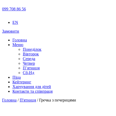
099 708 86 56
EN
Замовити
Головна
Меню
Понеділок
Вівторок
Середа
Четвер
П’ятниця
Сб-Нд
Піца
Кейтеринг
Харчування для дітей
Контакти та співпраця
Головна
/
П'ятниця
/ Гречка з печерицями