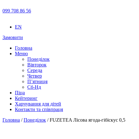
099 708 86 56
EN
Замовити
Головна
Меню
Понеділок
Вівторок
Середа
Четвер
П’ятниця
Сб-Нд
Піца
Кейтеринг
Харчування для дітей
Контакти та співпраця
Головна
/
Понеділок
/ FUZETEA Лісова ягода-гібіскус 0,5