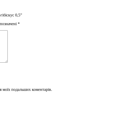
ібіскус 0,5”
 позначені
*
для моїх подальших коментарів.