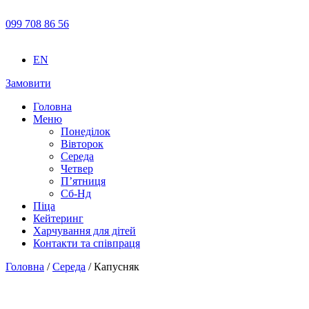
099 708 86 56
EN
Замовити
Головна
Меню
Понеділок
Вівторок
Середа
Четвер
П’ятниця
Сб-Нд
Піца
Кейтеринг
Харчування для дітей
Контакти та співпраця
Головна
/
Середа
/ Капусняк