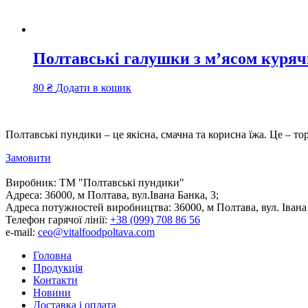
Полтавські галушки з м’ясом куряч
80
₴
Додати в кошик
Полтавські пундики – це якісна, смачна та корисна їжа. Це – то
Замовити
Виробник:
ТМ "Полтавські пундики"
Адреса:
36000, м Полтава, вул.Івана Банка, 3;
Адреса потужностей виробництва:
36000, м Полтава, вул. Івана
Телефон гарячої лінії:
+38 (099) 708 86 56
e-mail:
ceo@vitalfoodpoltava.com
Головна
Продукція
Контакти
Новини
Доставка і оплата