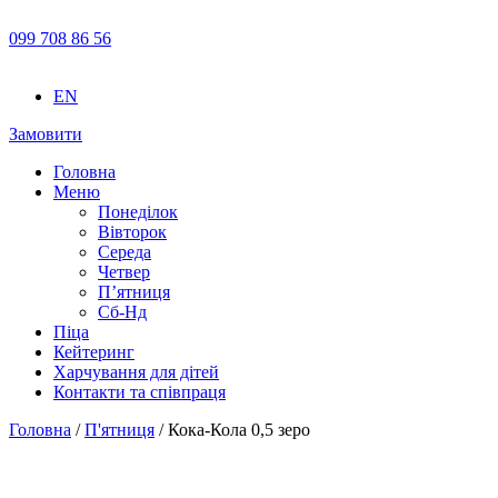
099 708 86 56
EN
Замовити
Головна
Меню
Понеділок
Вівторок
Середа
Четвер
П’ятниця
Сб-Нд
Піца
Кейтеринг
Харчування для дітей
Контакти та співпраця
Головна
/
П'ятниця
/ Кока-Кола 0,5 зеро