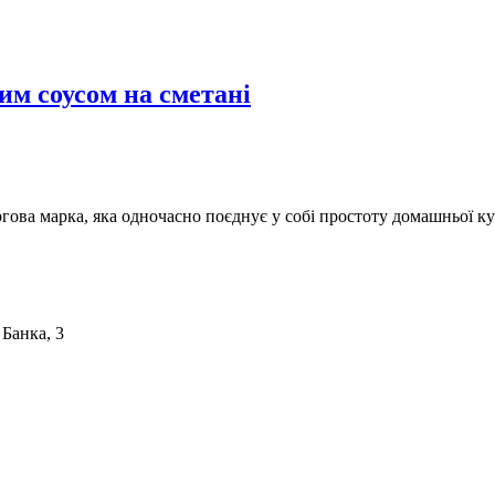
им соусом на сметані
ргова марка, яка одночасно поєднує у собі простоту домашньої ку
 Банка, 3