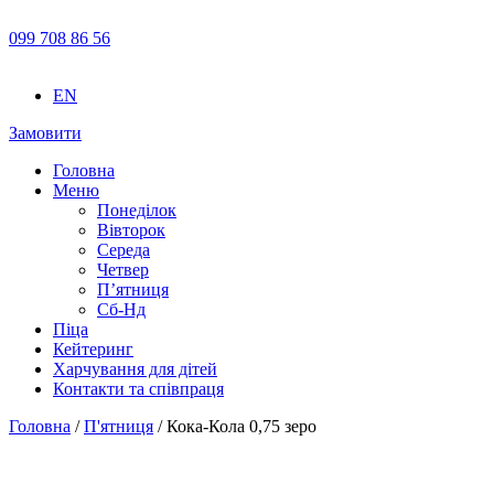
099 708 86 56
EN
Замовити
Головна
Меню
Понеділок
Вівторок
Середа
Четвер
П’ятниця
Сб-Нд
Піца
Кейтеринг
Харчування для дітей
Контакти та співпраця
Головна
/
П'ятниця
/ Кока-Кола 0,75 зеро