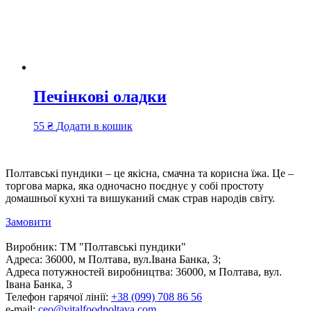
Печінкові оладки
55
₴
Додати в кошик
Полтавські пундики – це якісна, смачна та корисна їжа. Це –
торгова марка, яка одночасно поєднує у собі простоту
домашньої кухні та вишуканий смак страв народів світу.
Замовити
Виробник:
ТМ "Полтавські пундики"
Адреса:
36000, м Полтава, вул.Івана Банка, 3;
Адреса потужностей виробництва:
36000, м Полтава, вул.
Івана Банка, 3
Телефон гарячої лінії:
+38 (099) 708 86 56
e-mail:
ceo@vitalfoodpoltava.com