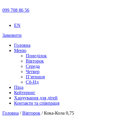
099 708 86 56
EN
Замовити
Головна
Меню
Понеділок
Вівторок
Середа
Четвер
П’ятниця
Сб-Нд
Піца
Кейтеринг
Харчування для дітей
Контакти та співпраця
Головна
/
Вівторок
/ Кока-Кола 0,75