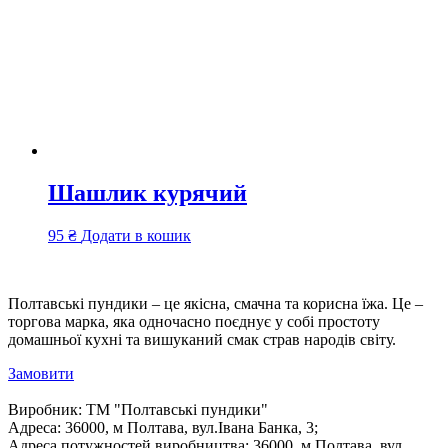
Шашлик курячий
95
₴
Додати в кошик
Полтавські пундики – це якісна, смачна та корисна їжа. Це –
торгова марка, яка одночасно поєднує у собі простоту
домашньої кухні та вишуканий смак страв народів світу.
Замовити
Виробник:
ТМ "Полтавські пундики"
Адреса:
36000, м Полтава, вул.Івана Банка, 3;
Адреса потужностей виробництва:
36000, м Полтава, вул.