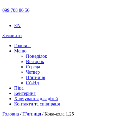
099 708 86 56
EN
Замовити
Головна
Меню
Понеділок
Вівторок
Середа
Четвер
П’ятниця
Сб-Нд
Піца
Кейтеринг
Харчування для дітей
Контакти та співпраця
Головна
/
П'ятниця
/ Кока-кола 1,25