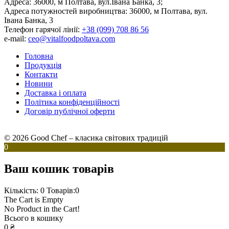
Адреса:
36000, м Полтава, вул.Івана Банка, 3;
Адреса потужностей виробництва:
36000, м Полтава, вул.
Івана Банка, 3
Телефон гарячої лінії:
+38 (099) 708 86 56
e-mail:
ceo@vitalfoodpoltava.com
Головна
Продукція
Контакти
Новини
Доставка і оплата
Політика конфіденційності
Договір публічної оферти
© 2026 Good Chef – класика світових традицій
0
Ваш кошик товарів
Кількість: 0
Товарів:0
The Cart is Empty
No Product in the Cart!
Всього в кошику
0
₴