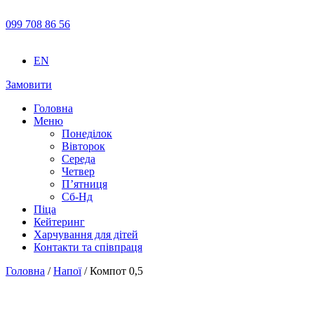
099 708 86 56
EN
Замовити
Головна
Меню
Понеділок
Вівторок
Середа
Четвер
П’ятниця
Сб-Нд
Піца
Кейтеринг
Харчування для дітей
Контакти та співпраця
Головна
/
Напої
/ Компот 0,5