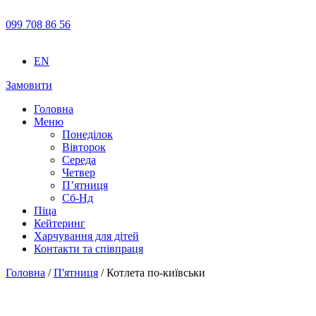
099 708 86 56
EN
Замовити
Головна
Меню
Понеділок
Вівторок
Середа
Четвер
П’ятниця
Сб-Нд
Піца
Кейтеринг
Харчування для дітей
Контакти та співпраця
Головна
/
П'ятниця
/ Котлета по-київськи