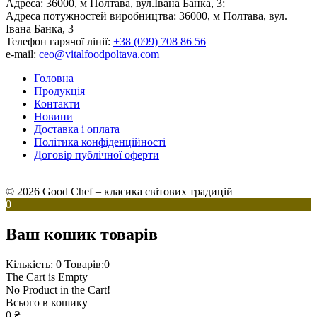
Адреса:
36000, м Полтава, вул.Івана Банка, 3;
Адреса потужностей виробництва:
36000, м Полтава, вул.
Івана Банка, 3
Телефон гарячої лінії:
+38 (099) 708 86 56
e-mail:
ceo@vitalfoodpoltava.com
Головна
Продукція
Контакти
Новини
Доставка і оплата
Політика конфіденційності
Договір публічної оферти
© 2026 Good Chef – класика світових традицій
0
Ваш кошик товарів
Кількість: 0
Товарів:0
The Cart is Empty
No Product in the Cart!
Всього в кошику
0
₴