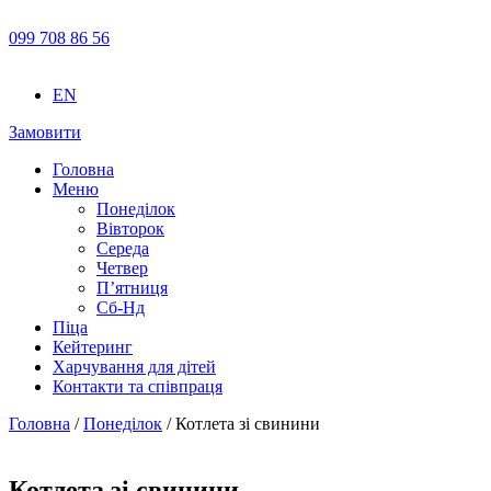
099 708 86 56
EN
Замовити
Головна
Меню
Понеділок
Вівторок
Середа
Четвер
П’ятниця
Сб-Нд
Піца
Кейтеринг
Харчування для дітей
Контакти та співпраця
Головна
/
Понеділок
/ Котлета зі свинини
Котлета зі свинини