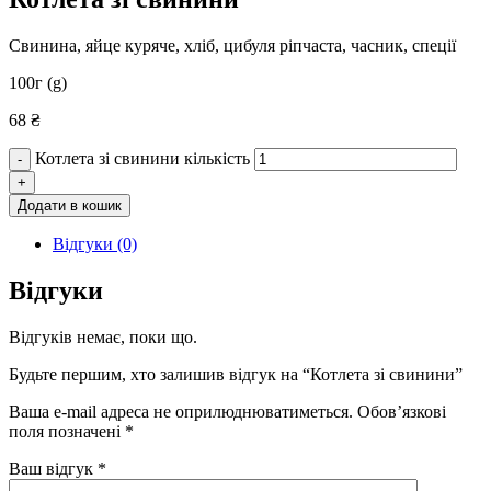
Свинина, яйце куряче, хліб, цибуля ріпчаста, часник, спеції
100г (g)
68
₴
Котлета зі свинини кількість
-
+
Додати в кошик
Відгуки (0)
Відгуки
Відгуків немає, поки що.
Будьте першим, хто залишив відгук на “Котлета зі свинини”
Ваша e-mail адреса не оприлюднюватиметься.
Обов’язкові
поля позначені
*
Ваш відгук
*