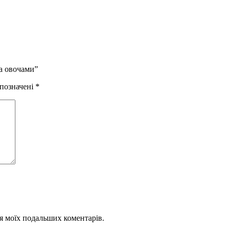
та овочами”
 позначені
*
для моїх подальших коментарів.