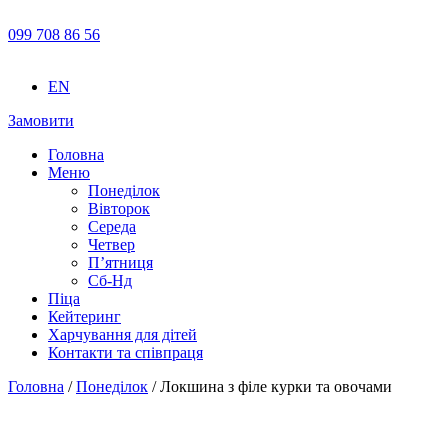
099 708 86 56
EN
Замовити
Головна
Меню
Понеділок
Вівторок
Середа
Четвер
П’ятниця
Сб-Нд
Піца
Кейтеринг
Харчування для дітей
Контакти та співпраця
Головна
/
Понеділок
/ Локшина з філе курки та овочами