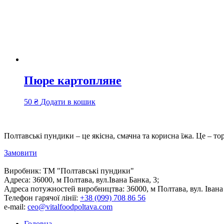
Пюре картопляне
50
₴
Додати в кошик
Полтавські пундики – це якісна, смачна та корисна їжа. Це – то
Замовити
Виробник:
ТМ "Полтавські пундики"
Адреса:
36000, м Полтава, вул.Івана Банка, 3;
Адреса потужностей виробництва:
36000, м Полтава, вул. Івана
Телефон гарячої лінії:
+38 (099) 708 86 56
e-mail:
ceo@vitalfoodpoltava.com
Головна