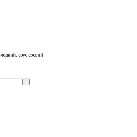
олодкий, соус соєвий
+