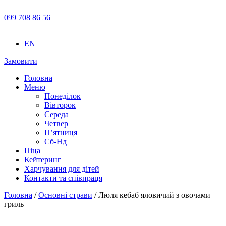
099 708 86 56
EN
Замовити
Головна
Меню
Понеділок
Вівторок
Середа
Четвер
П’ятниця
Сб-Нд
Піца
Кейтеринг
Харчування для дітей
Контакти та співпраця
Головна
/
Основні страви
/ Люля кебаб яловичий з овочами
гриль