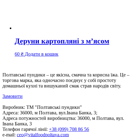
Деруни картопляні з м’ясом
60
₴
Додати в кошик
Полтавські пундики – це якісна, смачна та корисна їжа. Це –
торгова марка, яка одночасно поєднує у собі простоту
домашньої кухні та вишуканий смак страв народів світу.
Замовити
Виробник:
ТМ "Полтавські пундики"
Адреса:
36000, м Полтава, вул.Івана Банка, 3;
Адреса потужностей виробництва:
36000, м Полтава, вул.
Івана Банка, 3
Телефон гарячої лінії:
+38 (099) 708 86 56
e-mail:
ceo@vitalfoodpoltava.com