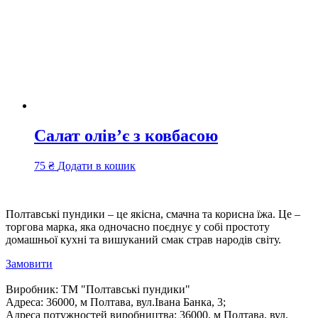
Салат олів’є з ковбасою
75
₴
Додати в кошик
Полтавські пундики – це якісна, смачна та корисна їжа. Це –
торгова марка, яка одночасно поєднує у собі простоту
домашньої кухні та вишуканий смак страв народів світу.
Замовити
Виробник:
ТМ "Полтавські пундики"
Адреса:
36000, м Полтава, вул.Івана Банка, 3;
Адреса потужностей виробництва:
36000, м Полтава, вул.