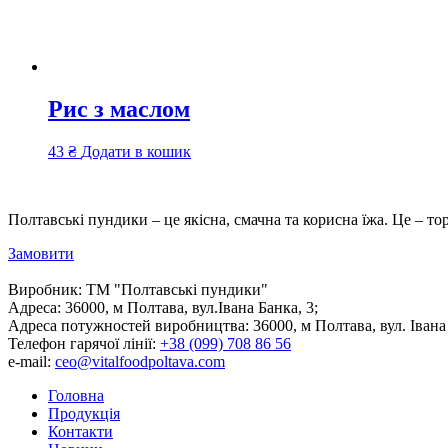
Рис з маслом
43
₴
Додати в кошик
Полтавські пундики – це якісна, смачна та корисна їжа. Це – то
Замовити
Виробник:
ТМ "Полтавські пундики"
Адреса:
36000, м Полтава, вул.Івана Банка, 3;
Адреса потужностей виробництва:
36000, м Полтава, вул. Івана
Телефон гарячої лінії:
+38 (099) 708 86 56
e-mail:
ceo@vitalfoodpoltava.com
Головна
Продукція
Контакти