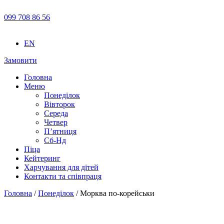
099 708 86 56
EN
Замовити
Головна
Меню
Понеділок
Вівторок
Середа
Четвер
П’ятниця
Сб-Нд
Піца
Кейтеринг
Харчування для дітей
Контакти та співпраця
Головна
/
Понеділок
/ Морква по-корейськи