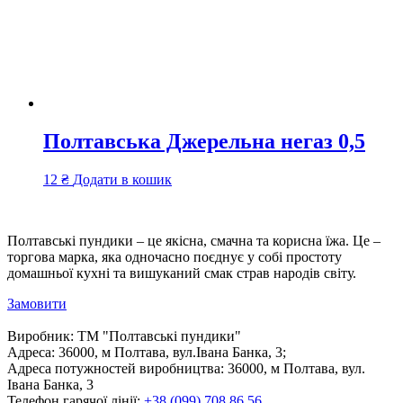
Полтавська Джерельна негаз 0,5
12
₴
Додати в кошик
Полтавські пундики – це якісна, смачна та корисна їжа. Це –
торгова марка, яка одночасно поєднує у собі простоту
домашньої кухні та вишуканий смак страв народів світу.
Замовити
Виробник:
ТМ "Полтавські пундики"
Адреса:
36000, м Полтава, вул.Івана Банка, 3;
Адреса потужностей виробництва:
36000, м Полтава, вул.
Івана Банка, 3
Телефон гарячої лінії:
+38 (099) 708 86 56