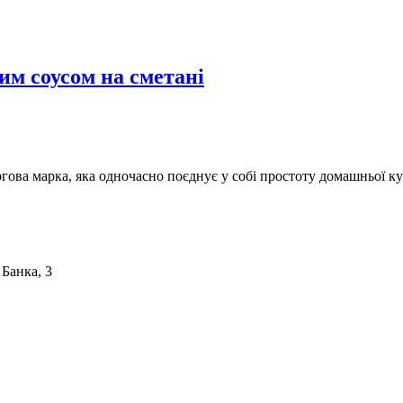
им соусом на сметані
ргова марка, яка одночасно поєднує у собі простоту домашньої ку
 Банка, 3