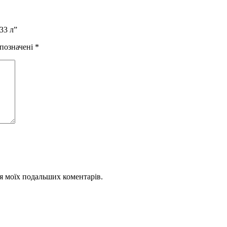
33 л”
 позначені
*
для моїх подальших коментарів.