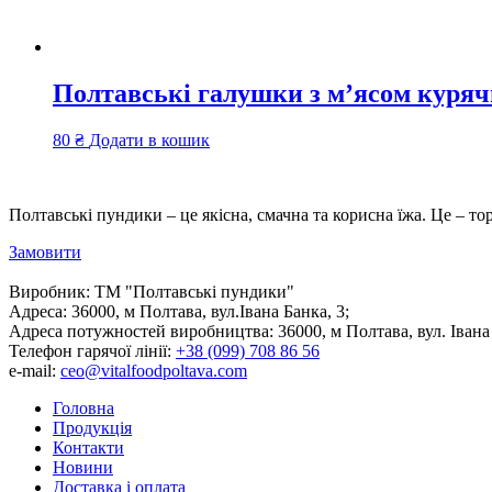
Полтавські галушки з м’ясом куряч
80
₴
Додати в кошик
Полтавські пундики – це якісна, смачна та корисна їжа. Це – то
Замовити
Виробник:
ТМ "Полтавські пундики"
Адреса:
36000, м Полтава, вул.Івана Банка, 3;
Адреса потужностей виробництва:
36000, м Полтава, вул. Івана
Телефон гарячої лінії:
+38 (099) 708 86 56
e-mail:
ceo@vitalfoodpoltava.com
Головна
Продукція
Контакти
Новини
Доставка і оплата