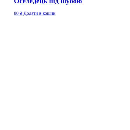
Оселедець під шубою
80
₴
Додати в кошик