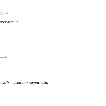
33 л”
 позначені
*
для моїх подальших коментарів.