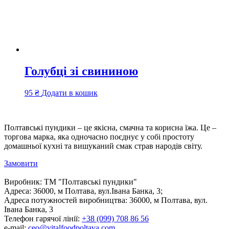
Голубці зі свининою
95
₴
Додати в кошик
Полтавські пундики – це якісна, смачна та корисна їжа. Це –
торгова марка, яка одночасно поєднує у собі простоту
домашньої кухні та вишуканий смак страв народів світу.
Замовити
Виробник:
ТМ "Полтавські пундики"
Адреса:
36000, м Полтава, вул.Івана Банка, 3;
Адреса потужностей виробництва:
36000, м Полтава, вул.
Івана Банка, 3
Телефон гарячої лінії:
+38 (099) 708 86 56
e-mail:
ceo@vitalfoodpoltava.com