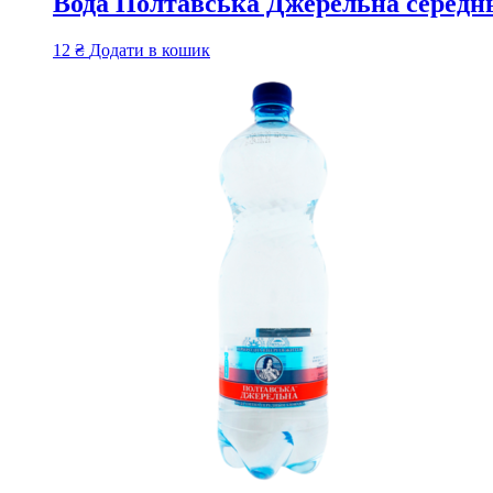
Вода Полтавська Джерельна середнь
12
₴
Додати в кошик