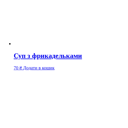
Суп з фрикадельками
70
₴
Додати в кошик