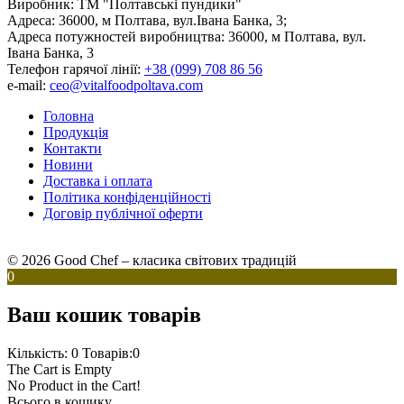
Виробник:
ТМ "Полтавські пундики"
Адреса:
36000, м Полтава, вул.Івана Банка, 3;
Адреса потужностей виробництва:
36000, м Полтава, вул.
Івана Банка, 3
Телефон гарячої лінії:
+38 (099) 708 86 56
e-mail:
ceo@vitalfoodpoltava.com
Головна
Продукція
Контакти
Новини
Доставка і оплата
Політика конфіденційності
Договір публічної оферти
© 2026 Good Chef – класика світових традицій
0
Ваш кошик товарів
Кількість: 0
Товарів:0
The Cart is Empty
No Product in the Cart!
Всього в кошику