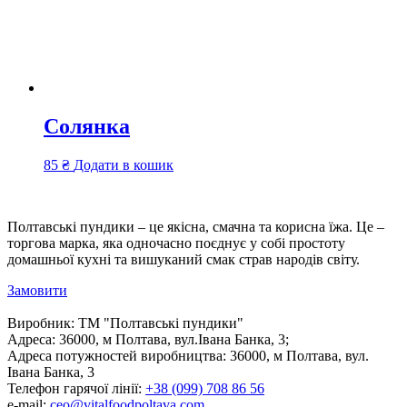
Солянка
85
₴
Додати в кошик
Полтавські пундики – це якісна, смачна та корисна їжа. Це –
торгова марка, яка одночасно поєднує у собі простоту
домашньої кухні та вишуканий смак страв народів світу.
Замовити
Виробник:
ТМ "Полтавські пундики"
Адреса:
36000, м Полтава, вул.Івана Банка, 3;
Адреса потужностей виробництва:
36000, м Полтава, вул.
Івана Банка, 3
Телефон гарячої лінії:
+38 (099) 708 86 56
e-mail:
ceo@vitalfoodpoltava.com