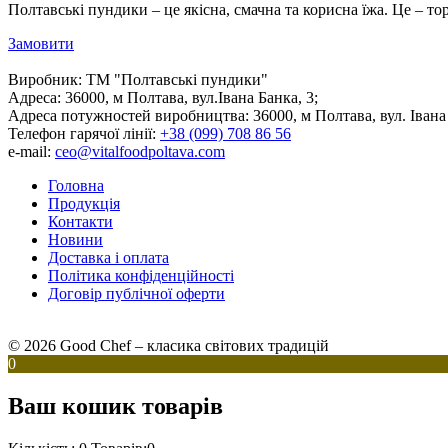
Полтавські пундики – це якісна, смачна та корисна їжа. Це – то
Замовити
Виробник:
ТМ "Полтавські пундики"
Адреса:
36000, м Полтава, вул.Івана Банка, 3;
Адреса потужностей виробництва:
36000, м Полтава, вул. Івана
Телефон гарячої лінії:
+38 (099) 708 86 56
e-mail:
ceo@vitalfoodpoltava.com
Головна
Продукція
Контакти
Новини
Доставка і оплата
Політика конфіденційності
Договір публічної оферти
© 2026 Good Chef – класика світових традицій
0
Ваш кошик товарів