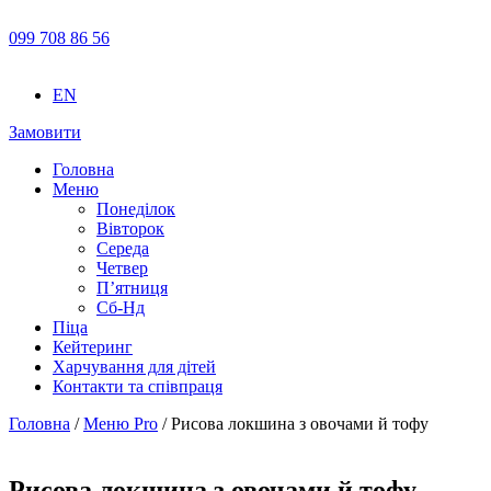
099 708 86 56
EN
Замовити
Головна
Меню
Понеділок
Вівторок
Середа
Четвер
П’ятниця
Сб-Нд
Піца
Кейтеринг
Харчування для дітей
Контакти та співпраця
Головна
/
Meню Pro
/ Рисова локшина з овочами й тофу
Рисова локшина з овочами й тофу