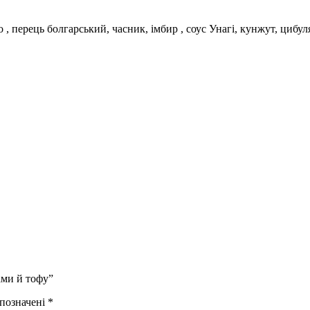
о , перець болгарський, часник, імбир , соус Унагі, кунжут, цибул
ами й тофу”
 позначені
*