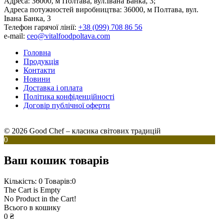
Адреса:
36000, м Полтава, вул.Івана Банка, 3;
Адреса потужностей виробництва:
36000, м Полтава, вул.
Івана Банка, 3
Телефон гарячої лінії:
+38 (099) 708 86 56
e-mail:
ceo@vitalfoodpoltava.com
Головна
Продукція
Контакти
Новини
Доставка і оплата
Політика конфіденційності
Договір публічної оферти
© 2026 Good Chef – класика світових традицій
0
Ваш кошик товарів
Кількість: 0
Товарів:0
The Cart is Empty
No Product in the Cart!
Всього в кошику
0
₴