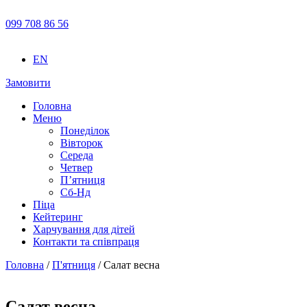
099 708 86 56
EN
Замовити
Головна
Меню
Понеділок
Вівторок
Середа
Четвер
П’ятниця
Сб-Нд
Піца
Кейтеринг
Харчування для дітей
Контакти та співпраця
Головна
/
П'ятниця
/ Салат весна
Салат весна