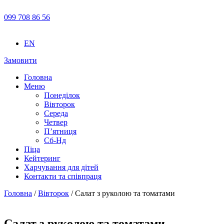
099 708 86 56
EN
Замовити
Головна
Меню
Понеділок
Вівторок
Середа
Четвер
П’ятниця
Сб-Нд
Піца
Кейтеринг
Харчування для дітей
Контакти та співпраця
Головна
/
Вівторок
/ Салат з руколою та томатами
Салат з руколою та томатами