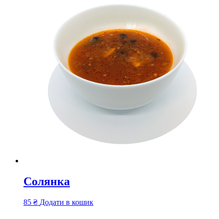
Солянка
85
₴
Додати в кошик