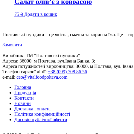
Салат олів’є з ковбасою
75
₴
Додати в кошик
Полтавські пундики – це якісна, смачна та корисна їжа. Це – то
Замовити
Виробник:
ТМ "Полтавські пундики"
Адреса:
36000, м Полтава, вул.Івана Банка, 3;
Адреса потужностей виробництва:
36000, м Полтава, вул. Івана
Телефон гарячої лінії:
+38 (099) 708 86 56
e-mail:
ceo@vitalfoodpoltava.com
Головна
Продукція
Контакти
Новини
Доставка і оплата
Політика конфіденційності
Договір публічної оферти