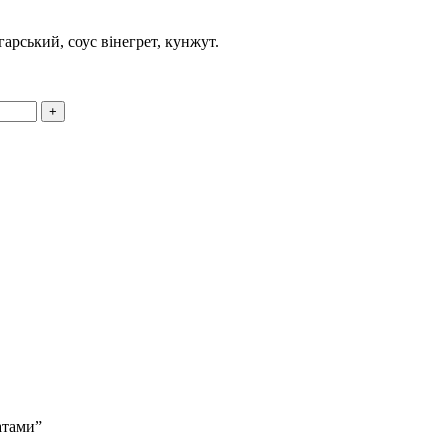
гарський, соус вінегрет, кунжут.
+
атами”