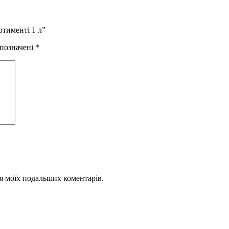
ртименті 1 л”
 позначені
*
для моїх подальших коментарів.