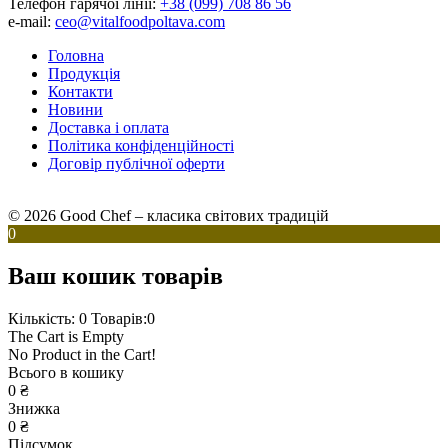
Телефон гарячої лінії:
+38 (099) 708 86 56
e-mail:
ceo@vitalfoodpoltava.com
Головна
Продукція
Контакти
Новини
Доставка і оплата
Політика конфіденційності
Договір публічної оферти
© 2026 Good Chef – класика світових традицій
0
Ваш кошик товарів
Кількість: 0
Товарів:0
The Cart is Empty
No Product in the Cart!
Всього в кошику
0
₴
Знижка
0
₴
Підсумок