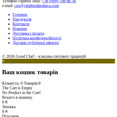
Телефон гарячої лінії:
+38 (099) 708 86 56
e-mail:
ceo@vitalfoodpoltava.com
Головна
Продукція
Контакти
Новини
Доставка і оплата
Політика конфіденційності
Договір публічної оферти
© 2026 Good Chef – класика світових традицій
0
Ваш кошик товарів
Кількість: 0
Товарів:0
The Cart is Empty
No Product in the Cart!
Всього в кошику
0
₴
Знижка
0
₴
Підсумок