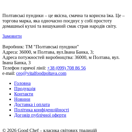
Полтавські пундики – це якісна, смачна та корисна їжа. Це –
торгова марка, яка одночасно поєднує у собі простоту
домашньої кухні та вишуканий смак страв народів світу.
Замовити
Виробник:
ТМ "Полтавські пундики"
Адреса:
36000, м Полтава, вул.Івана Банка, 3;
Адреса потужностей виробництва:
36000, м Полтава, вул.
Івана Банка, 3
Телефон гарячої лінії:
+38 (099) 708 86 56
e-mail:
ceo@vitalfoodpoltava.com
Головна
Продукція
Контакти
Новини
Доставка і оплата
Політика конфіденційності
Договір публічної оферти
© 2026 Good Chef – класика світових традицій