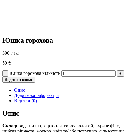
Юшка горохова
300 г (g)
59
₴
Юшка горохова кількість
-
+
Додати в кошик
Опис
Додаткова інформація
Відгуки (0)
Опис
Склад:
вода питна, картопля, горох колотий, куряче філе,
цибуля ріпчаста, морква, кріп та/ або петрушка, сіль кухонна,