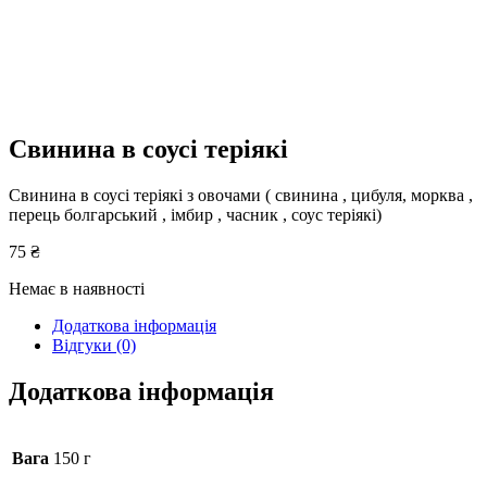
Свинина в соусі теріякі
Свинина в соусі теріякі з овочами ( свинина , цибуля, морква ,
перець болгарський , імбир , часник , соус теріякі)
75
₴
Немає в наявності
Додаткова інформація
Відгуки (0)
Додаткова інформація
Вага
150 г