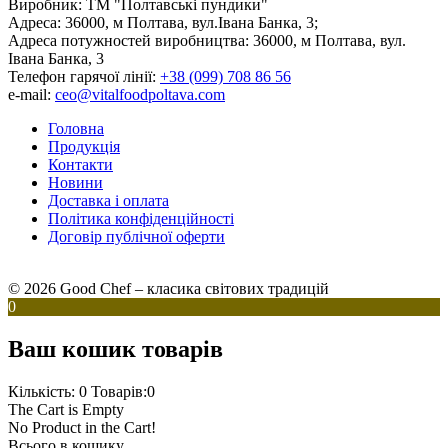
Виробник:
ТМ "Полтавські пундики"
Адреса:
36000, м Полтава, вул.Івана Банка, 3;
Адреса потужностей виробництва:
36000, м Полтава, вул.
Івана Банка, 3
Телефон гарячої лінії:
+38 (099) 708 86 56
e-mail:
ceo@vitalfoodpoltava.com
Головна
Продукція
Контакти
Новини
Доставка і оплата
Політика конфіденційності
Договір публічної оферти
© 2026 Good Chef – класика світових традицій
0
Ваш кошик товарів
Кількість: 0
Товарів:0
The Cart is Empty
No Product in the Cart!
Всього в кошику