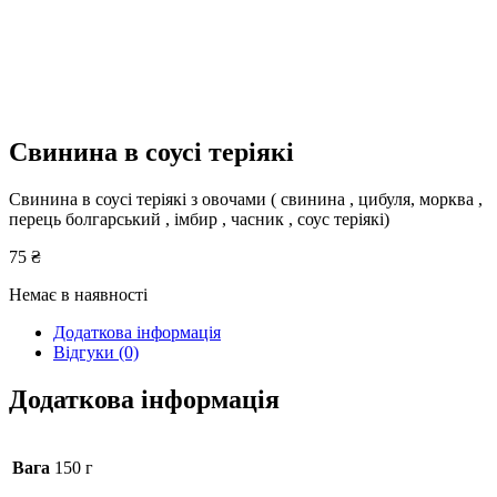
Свинина в соусі теріякі
Свинина в соусі теріякі з овочами ( свинина , цибуля, морква ,
перець болгарський , імбир , часник , соус теріякі)
75
₴
Немає в наявності
Додаткова інформація
Відгуки (0)
Додаткова інформація
Вага
150 г