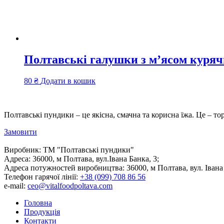
Полтавські галушки з м’ясом куряч
80
₴
Додати в кошик
Полтавські пундики – це якісна, смачна та корисна їжа. Це – то
Замовити
Виробник:
ТМ "Полтавські пундики"
Адреса:
36000, м Полтава, вул.Івана Банка, 3;
Адреса потужностей виробництва:
36000, м Полтава, вул. Івана
Телефон гарячої лінії:
+38 (099) 708 86 56
e-mail:
ceo@vitalfoodpoltava.com
Головна
Продукція
Контакти