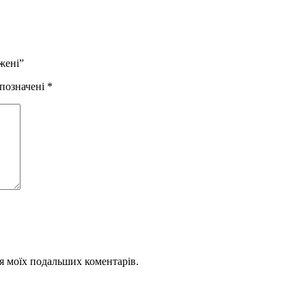
жені”
 позначені
*
для моїх подальших коментарів.