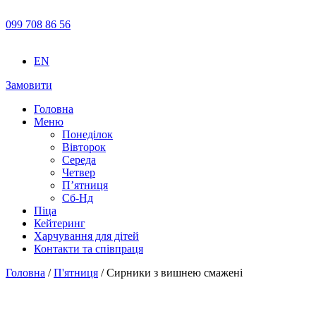
099 708 86 56
EN
Замовити
Головна
Меню
Понеділок
Вівторок
Середа
Четвер
П’ятниця
Сб-Нд
Піца
Кейтеринг
Харчування для дітей
Контакти та співпраця
Головна
/
П'ятниця
/ Сирники з вишнею смажені