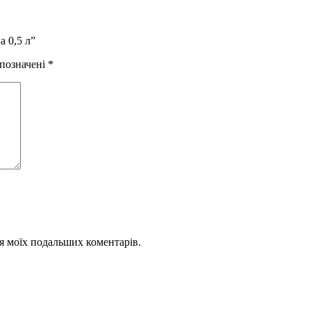
а 0,5 л”
 позначені
*
для моїх подальших коментарів.