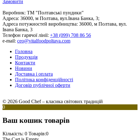
Замовити
Виробник:
ТМ "Полтавські пундики"
Адреса:
36000, м Полтава, вул.Івана Банка, 3;
Адреса потужностей виробництва:
36000, м Полтава, вул.
Івана Банка, 3
Телефон гарячої лінії:
+38 (099) 708 86 56
e-mail:
ceo@vitalfoodpoltava.com
Головна
Продукція
Контакти
Новини
Доставка і оплата
Політика конфіденційності
Договір публічної оферти
© 2026 Good Chef – класика світових традицій
0
Ваш кошик товарів
Кількість: 0
Товарів:0
The Cart is Empty