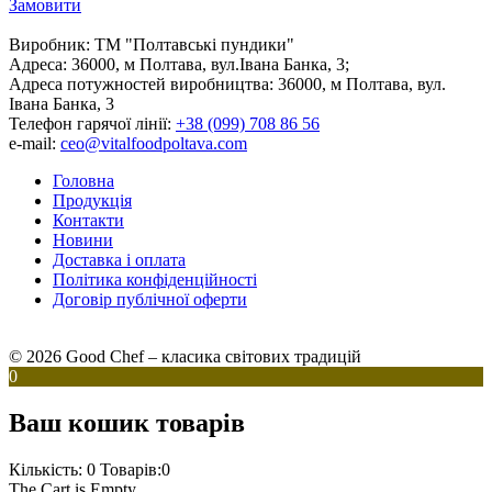
Замовити
Виробник:
ТМ "Полтавські пундики"
Адреса:
36000, м Полтава, вул.Івана Банка, 3;
Адреса потужностей виробництва:
36000, м Полтава, вул.
Івана Банка, 3
Телефон гарячої лінії:
+38 (099) 708 86 56
e-mail:
ceo@vitalfoodpoltava.com
Головна
Продукція
Контакти
Новини
Доставка і оплата
Політика конфіденційності
Договір публічної оферти
© 2026 Good Chef – класика світових традицій
0
Ваш кошик товарів
Кількість: 0
Товарів:0
The Cart is Empty