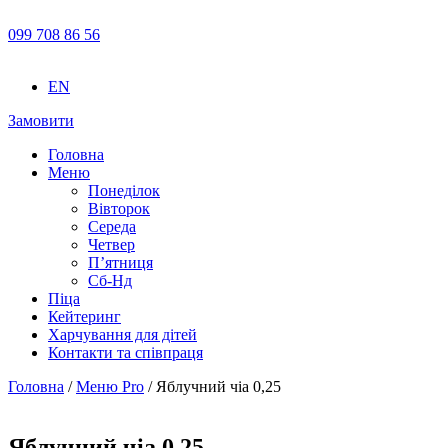
099 708 86 56
EN
Замовити
Головна
Меню
Понеділок
Вівторок
Середа
Четвер
П’ятниця
Сб-Нд
Піца
Кейтеринг
Харчування для дітей
Контакти та співпраця
Головна
/
Meню Pro
/ Яблучний чіа 0,25
Яблучний чіа 0,25