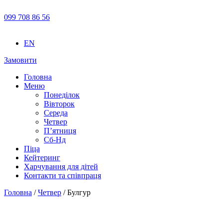
099 708 86 56
EN
Замовити
Головна
Меню
Понеділок
Вівторок
Середа
Четвер
П’ятниця
Сб-Нд
Піца
Кейтеринг
Харчування для дітей
Контакти та співпраця
Головна
/
Четвер
/ Булгур