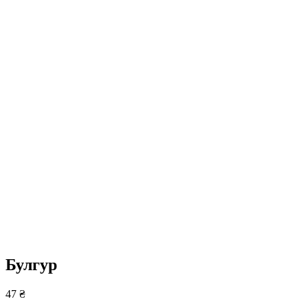
Булгур
47
₴