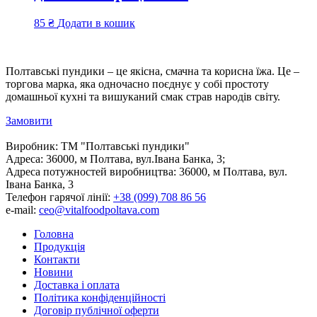
85
₴
Додати в кошик
Полтавські пундики – це якісна, смачна та корисна їжа. Це –
торгова марка, яка одночасно поєднує у собі простоту
домашньої кухні та вишуканий смак страв народів світу.
Замовити
Виробник:
ТМ "Полтавські пундики"
Адреса:
36000, м Полтава, вул.Івана Банка, 3;
Адреса потужностей виробництва:
36000, м Полтава, вул.
Івана Банка, 3
Телефон гарячої лінії:
+38 (099) 708 86 56
e-mail:
ceo@vitalfoodpoltava.com
Головна
Продукція
Контакти
Новини
Доставка і оплата
Політика конфіденційності
Договір публічної оферти