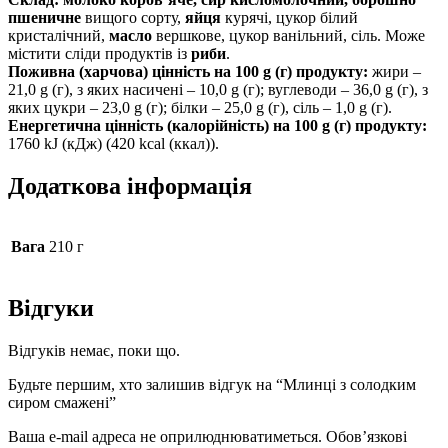
пшеничне
вищого сорту,
яйця
курячі, цукор білий
кристалічний,
масло
вершкове, цукор ванільний, сіль. Може
містити сліди продуктів із
риби
.
Поживна (харчова) цінність на 100 g (г) продукту:
жири –
21,0 g (г), з яких насичені – 10,0 g (г); вуглеводи – 36,0 g (г), з
яких цукри – 23,0 g (г); білки – 25,0 g (г), сіль – 1,0 g (г).
Енергетична цінність (калорійність) на 100 g (г) продукту:
1760 kJ (кДж) (420 kcal (ккал)).
Додаткова інформація
Вага
210 г
Відгуки
Відгуків немає, поки що.
Будьте першим, хто залишив відгук на “Млинці з солодким
сиром смажені”
Ваша e-mail адреса не оприлюднюватиметься.
Обов’язкові