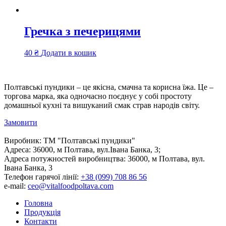
Гречка з печерицями
40
₴
Додати в кошик
Полтавські пундики – це якісна, смачна та корисна їжа. Це –
торгова марка, яка одночасно поєднує у собі простоту
домашньої кухні та вишуканий смак страв народів світу.
Замовити
Виробник:
ТМ "Полтавські пундики"
Адреса:
36000, м Полтава, вул.Івана Банка, 3;
Адреса потужностей виробництва:
36000, м Полтава, вул.
Івана Банка, 3
Телефон гарячої лінії:
+38 (099) 708 86 56
e-mail:
ceo@vitalfoodpoltava.com
Головна
Продукція
Контакти