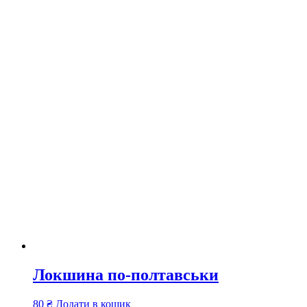
Локшина по-полтавськи
80
₴
Додати в кошик