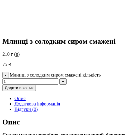
Млинці з солодким сиром смажені
210 г (g)
75
₴
Млинці з солодким сиром смажені кількість
-
+
Додати в кошик
Опис
Додаткова інформація
Відгуки (0)
Опис
Склад:
молоко коров’яче, сир кисломолочний, борошно