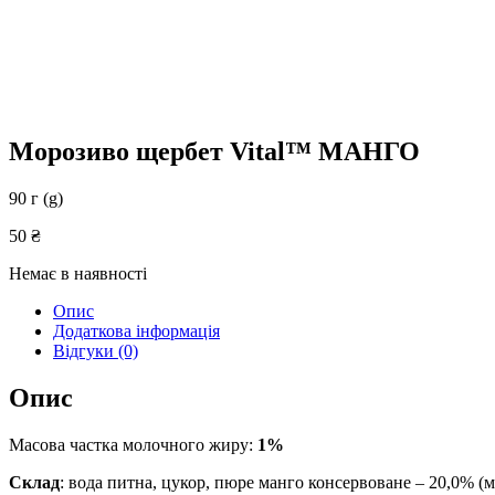
Морозиво щербет Vital™ МАНГО
90 г (g)
50
₴
Немає в наявності
Опис
Додаткова інформація
Відгуки (0)
Опис
Масова частка молочного жиру:
1%
Склад
: вода питна, цукор, пюре манго консервоване – 20,0% (