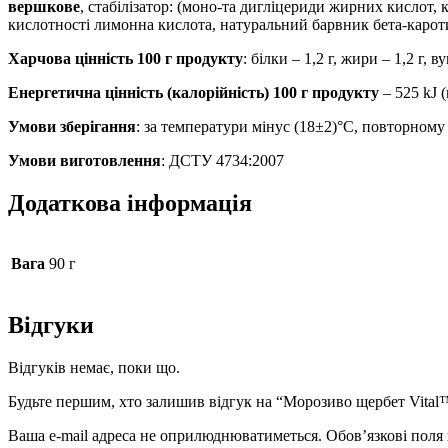
вершкове
, стабілізатор: (моно-та дигліцериди жирних кислот, 
кислотності лимонна кислота, натуральний барвник бета-карот
Харчова цінність 100 г продукту
: білки – 1,2 г, жири – 1,2 г, в
Енергетична цінність (калорійність) 100 г продукту
– 525 kJ (
Умови зберігання
: за температури мінус (18±2)°С, повторном
Умови виготовлення
: ДСТУ 4734:2007
Додаткова інформація
Вага
90 г
Відгуки
Відгуків немає, поки що.
Будьте першим, хто залишив відгук на “Морозиво щербет Vit
Ваша e-mail адреса не оприлюднюватиметься.
Обов’язкові поля