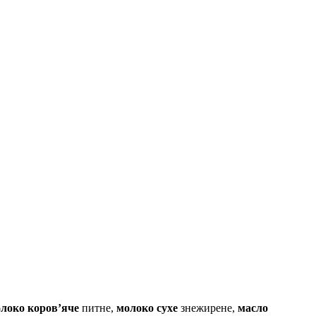
локо коров’яче
питне,
молоко сухе
знежирене,
масло