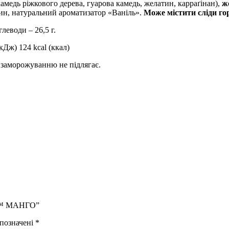
камедь ріжкового дерева, гуарова камедь, желатин, карраґінан),
ж
ин, натуральний ароматизатор «Ваніль».
Може містити сліди гор
углеводи – 26,5 г.
кДж) 124 kcal (ккал)
у заморожуванню не підлягає.
al™ МАНГО”
 позначені
*