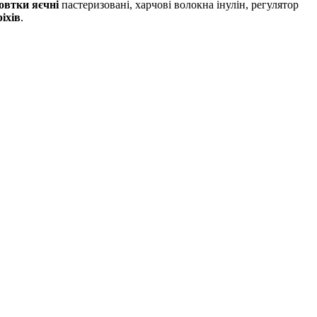
овтки яєчні
пастеризовані, харчові волокна інулін, регулятор
іхів
.