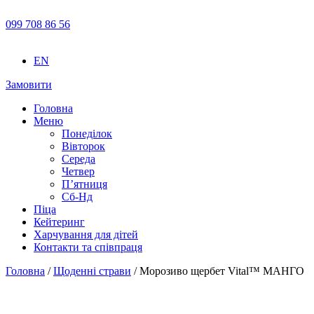
099 708 86 56
EN
Замовити
Головна
Меню
Понеділок
Вівторок
Середа
Четвер
П’ятниця
Сб-Нд
Піца
Кейтеринг
Харчування для дітей
Контакти та співпраця
Головна
/
Щоденні страви
/ Морозиво щербет Vital™ МАНГО