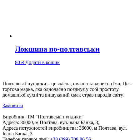
Локшина по-полтавськи
80
₴
Додати в кошик
Полтавські пундики – це якісна, смачна та корисна їжа. Це –
торгова марка, яка одночасно поєднує у собі простоту
домашньої кухні та вишуканий смак страв народів світу.
Замовити
Виробник:
ТМ "Полтавські пундики"
Адреса:
36000, м Полтава, вул.Івана Банка, 3;
Адреса потужностей виробництва:
36000, м Полтава, вул.
Івана Банка, 3
Телефон гарячої лінії:
+38 (099) 708 86 56