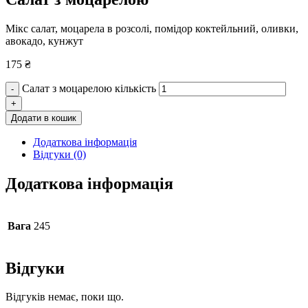
Мікс салат, моцарела в розсолі, помідор коктейльний, оливки,
авокадо, кунжут
175
₴
Салат з моцарелою кількість
-
+
Додати в кошик
Додаткова інформація
Відгуки (0)
Додаткова інформація
Вага
245
Відгуки
Відгуків немає, поки що.