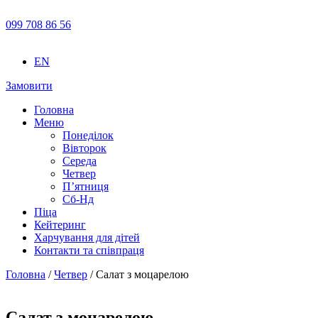
099 708 86 56
EN
Замовити
Головна
Меню
Понеділок
Вівторок
Середа
Четвер
П’ятниця
Сб-Нд
Піца
Кейтеринг
Харчування для дітей
Контакти та співпраця
Головна
/
Четвер
/ Салат з моцарелою
Салат з моцарелою