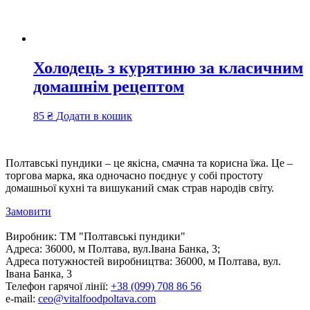
Холодець з курятиню за класичним
домашнім рецептом
85
₴
Додати в кошик
Полтавські пундики – це якісна, смачна та корисна їжа. Це –
торгова марка, яка одночасно поєднує у собі простоту
домашньої кухні та вишуканий смак страв народів світу.
Замовити
Виробник:
ТМ "Полтавські пундики"
Адреса:
36000, м Полтава, вул.Івана Банка, 3;
Адреса потужностей виробництва:
36000, м Полтава, вул.
Івана Банка, 3
Телефон гарячої лінії:
+38 (099) 708 86 56
e-mail:
ceo@vitalfoodpoltava.com